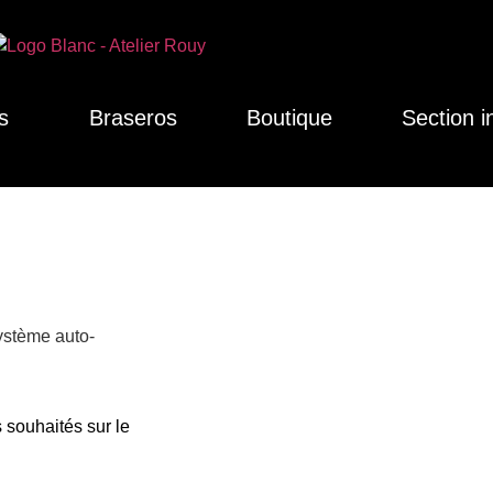
s
Braseros
Boutique
Section i
système auto-
 souhaités sur le