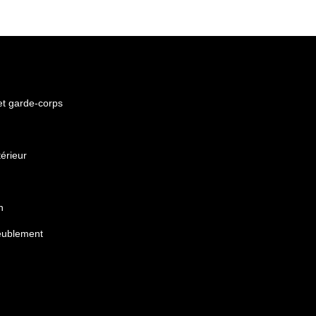
 et garde-corps
érieur
n
eublement