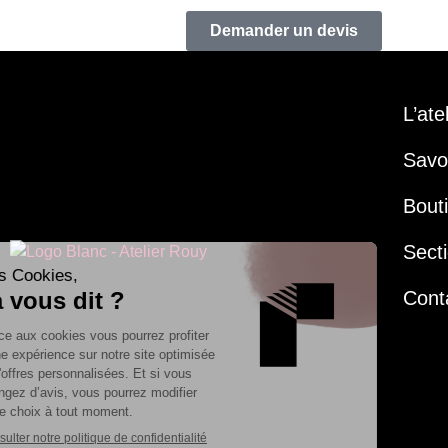
Demander un devis
L’ate
Savoi
Bout
Secti
Cont