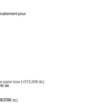
ameublement pour
e paroi inox (+572,00€ ttc)
tir de
5€ TTC
50,00€ ttc)