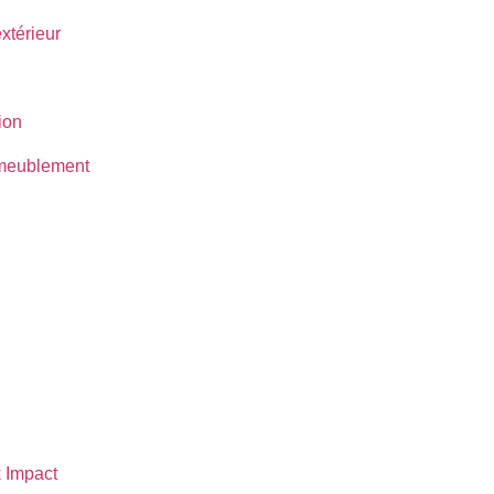
térieur
ion
ameublement
 Impact