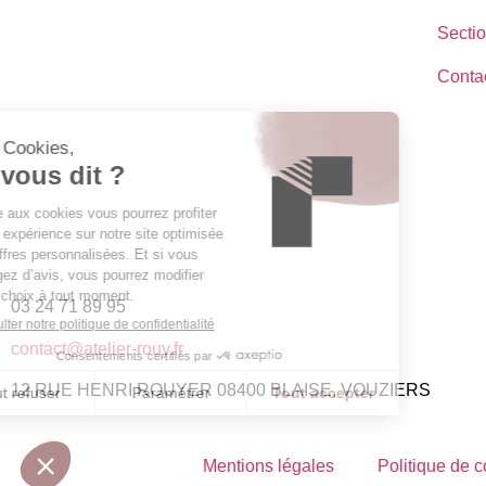
Sectio
Conta
03 24 71 89 95
contact@atelier-rouy.fr
12 RUE HENRI ROUYER 08400 BLAISE, VOUZIERS
Mentions légales
Politique de c