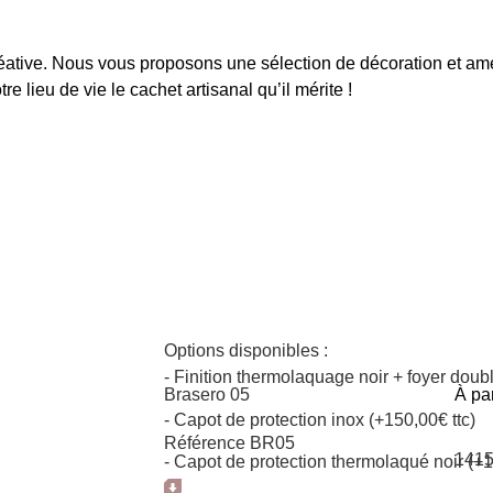
 créative. Nous vous proposons une sélection de décoration et 
re lieu de vie le cachet artisanal qu’il mérite !
Demander un devis
Options disponibles :
- Finition thermolaquage noir + foyer doubl
Brasero 05
À par
- Capot de protection inox (+150,00€ ttc)
Référence BR05
141
- Capot de protection thermolaqué noir (+1