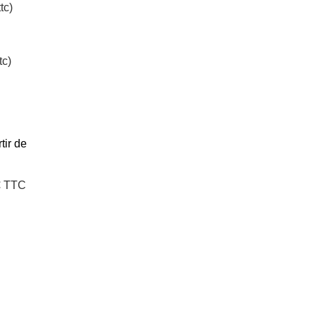
tc)
tc)
tir de
€ TTC