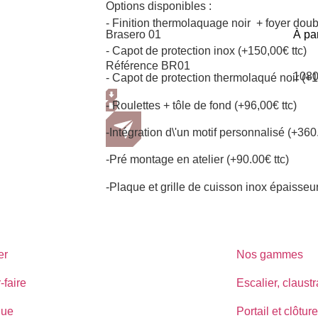
Options disponibles :
- Finition thermolaquage noir + foyer doub
Brasero 01
À par
- Capot de protection inox (+150,00€ ttc)
Référence BR01
108
- Capot de protection thermolaqué noir (+1
- Roulettes + tôle de fond (+96,00€ ttc)
-Intégration d\'un motif personnalisé (+360.
-Pré montage en atelier (+90.00€ ttc)
-Plaque et grille de cuisson inox épaisse
er
Nos gammes
-faire
Escalier, claust
que
Portail et clôture