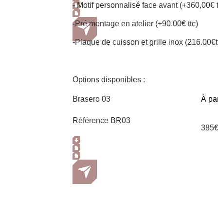
- Motif personnalisé face avant (+360,00€ t
-Pré montage en atelier (+90.00€ ttc)
-Plaque de cuisson et grille inox (216.00€t
Options disponibles :
Brasero 03
À par
Référence BR03
385