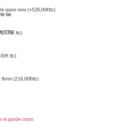
le paroi inox (+528,00€ttc)
tir de
0€ TTC
50,00€ ttc)
00€ ttc)
ur 8mm (216.00€ttc)
ra et garde-corps