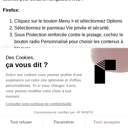
Firefox:
Cliquez sur le bouton Menu ≡ et sélectionnez Options
Sélectionnez le panneau Vie privée et sécurité.
Sous Protection renforcée contre le pistage, cochez le
bouton radio Personnalisé pour choisir les contenus à
bloquer.
Cochez la case Cookies. L’option par défaut est
Traqueurs intersites et de réseaux sociaux.
Pour bloquer tous les cookies tiers, sélectionnez dans
le menu déroulant l’option Tous les cookies tiers (peut
empêcher certains sites de fonctionner).
Fermez la page about:preferences. Toutes les
modifications que vous avez apportées seront
automatiquement enregistrées.
https://support.mozilla.org/fr/kb/desactiver-cookies-tiers
Internet Explorer: