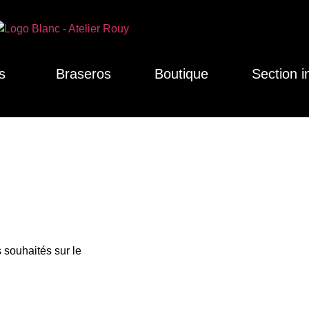
s
Braseros
Boutique
Section i
 souhaités sur le