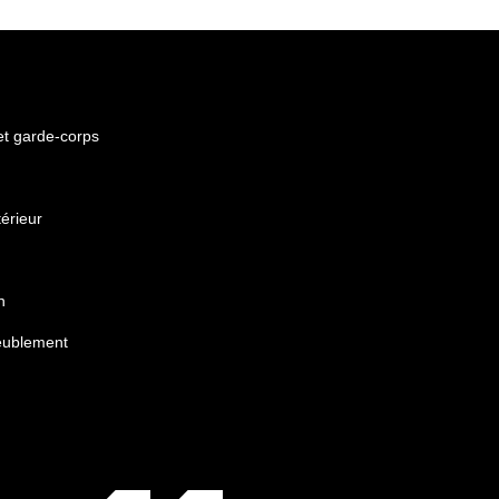
 et garde-corps
érieur
n
eublement