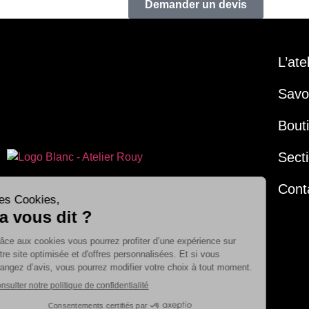
Demander un devis
L’ate
Savoi
Bout
Secti
Cont