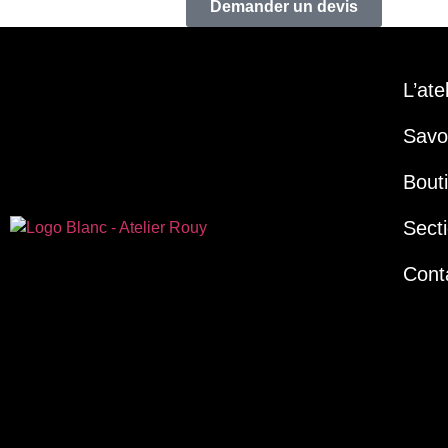
Demander un devis
L’ate
Savoi
Bout
Secti
Cont