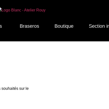
s
Braseros
Boutique
Section i
 souhaités sur le