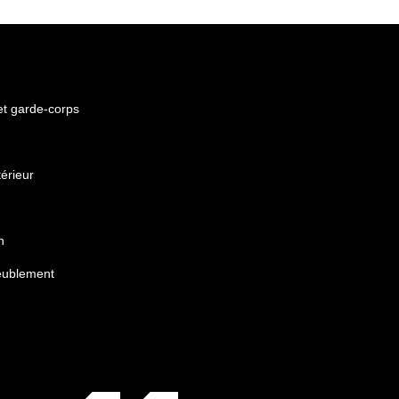
 et garde-corps
érieur
n
eublement