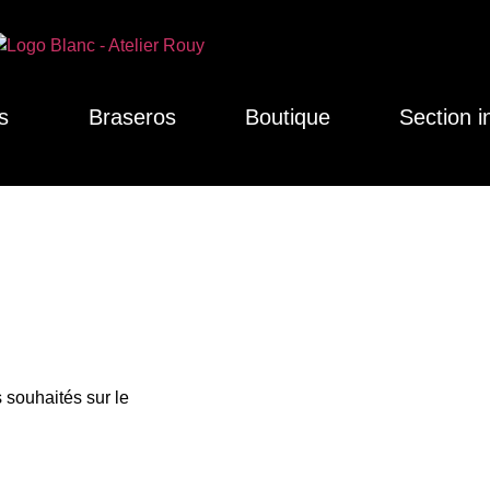
s
Braseros
Boutique
Section i
 souhaités sur le