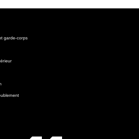
 et garde-corps
érieur
n
eublement