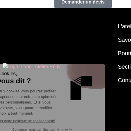
Demander un devis
L’ate
Savoi
Bout
Secti
Cont