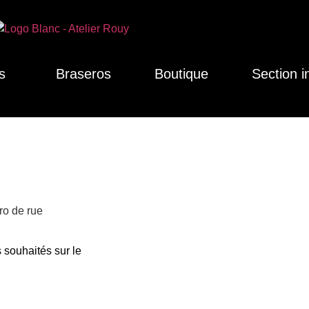
s
Braseros
Boutique
Section i
ero de rue
 souhaités sur le