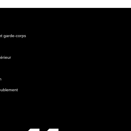
 et garde-corps
érieur
n
eublement