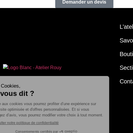
Demander un devis
L’ate
Savoi
Bout
Secti
Cont