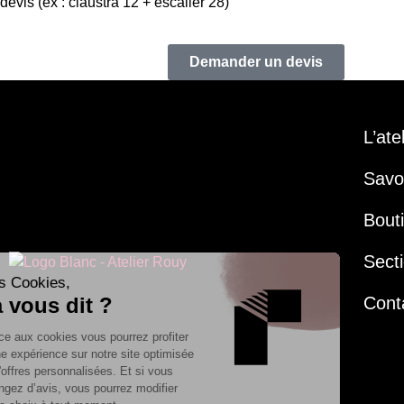
devis (ex : claustra 12 + escalier 28)
Demander un devis
L’ate
Savoi
Bout
Secti
Cont