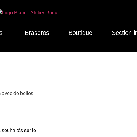
s
Braseros
Boutique
Section i
m avec de belles
 souhaités sur le