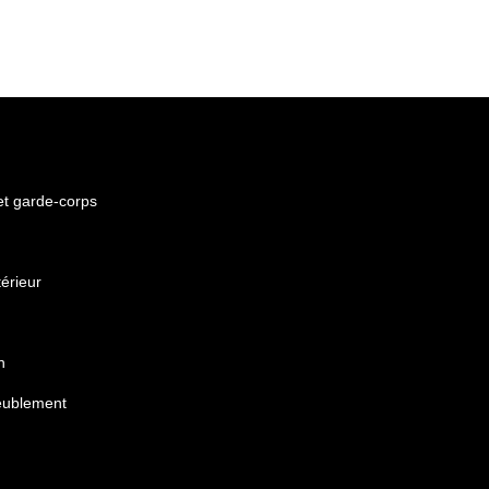
 et garde-corps
érieur
n
eublement