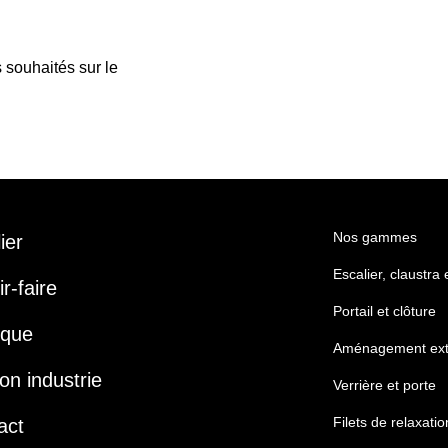
 souhaités sur le
Nos gammes
lier
Escalier, claustra
r-faire
Portail et clôture
ique
Aménagement ext
on industrie
Verrière et porte
Filets de relaxatio
act