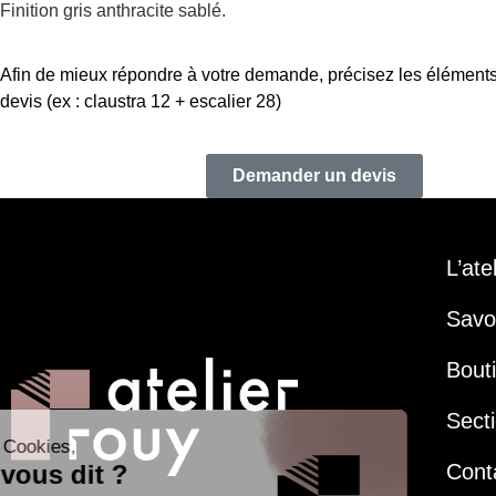
Finition gris anthracite sablé.
Afin de mieux répondre à votre demande, précisez les éléments
devis (ex : claustra 12 + escalier 28)
Demander un devis
L’ate
Savoi
Bout
Secti
Cont