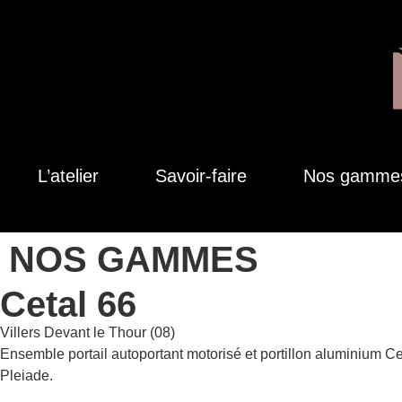
L’atelier
Savoir-faire
Nos gamme
NOS GAMMES
Cetal 66
Villers Devant le Thour (08)
Ensemble portail autoportant motorisé et portillon aluminium 
Pleiade.