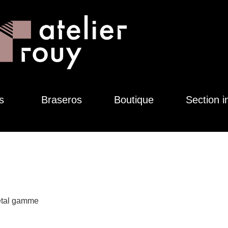
s
Braseros
Boutique
Section i
Cetal gamme