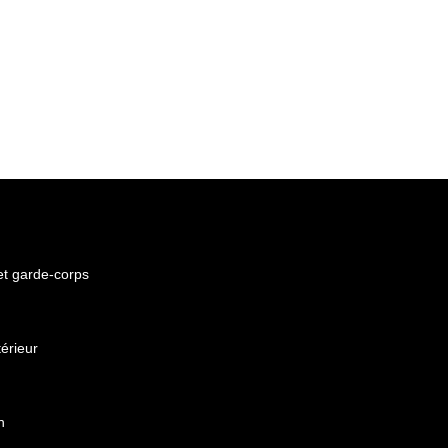
 et garde-corps
érieur
n