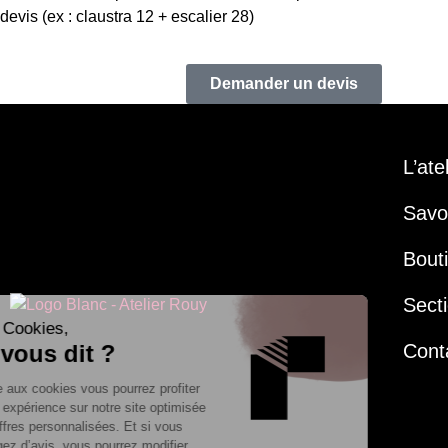
devis (ex : claustra 12 + escalier 28)
Demander un devis
L’ate
Savoi
Bout
Secti
Cont