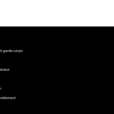
 et garde-corps
érieur
n
eublement