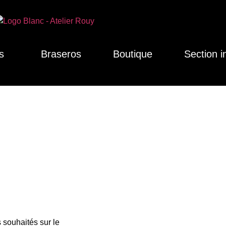
s
Braseros
Boutique
Section i
 souhaités sur le