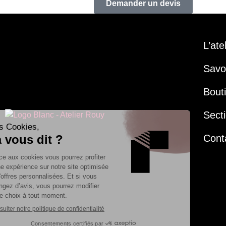
Demander un devis
L’ate
Savoi
Bout
Secti
Cont