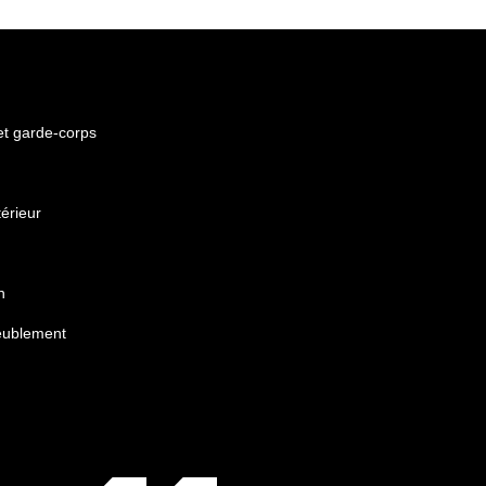
 et garde-corps
érieur
n
eublement