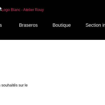
s
Braseros
Boutique
Section i
 souhaités sur le