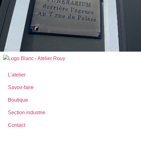
L’atelier
Savoir-faire
Boutique
Section industrie
Contact