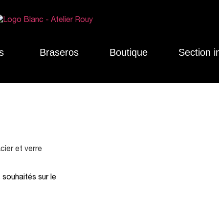
s
Braseros
Boutique
Section i
cier et verre
souhaités sur le