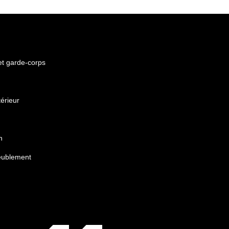
 et garde-corps
érieur
n
eublement