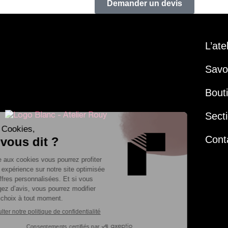
Demander un devis
L’ate
Savoi
Bout
Secti
Cont