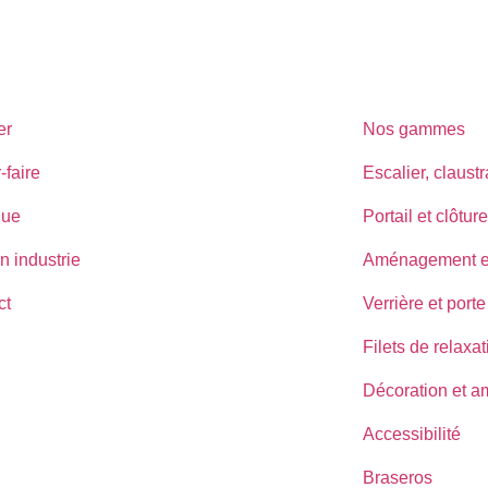
er
Nos gammes
-faire
Escalier, claust
que
Portail et clôture
n industrie
Aménagement ex
ct
Verrière et porte
Filets de relaxat
Décoration et 
Accessibilité
Braseros