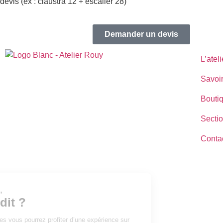
devis (ex : claustra 12 + escalier 28)
Demander un devis
L’ateli
Savoir
Bouti
Sectio
Conta