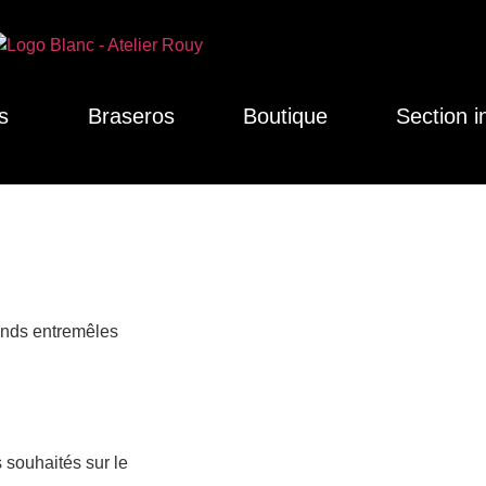
s
Braseros
Boutique
Section i
ronds entremêles
 souhaités sur le