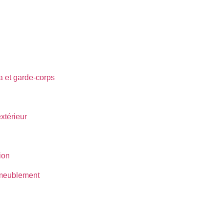
ra et garde-corps
térieur
ion
ameublement