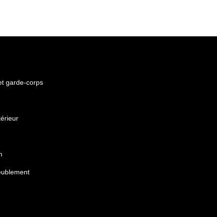
 et garde-corps
érieur
n
eublement