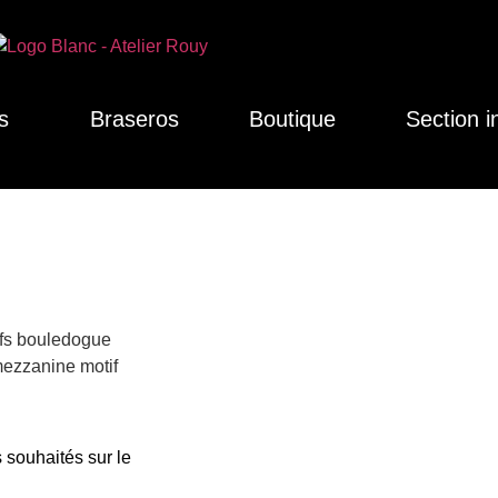
s
Braseros
Boutique
Section i
tifs bouledogue
mezzanine motif
 souhaités sur le