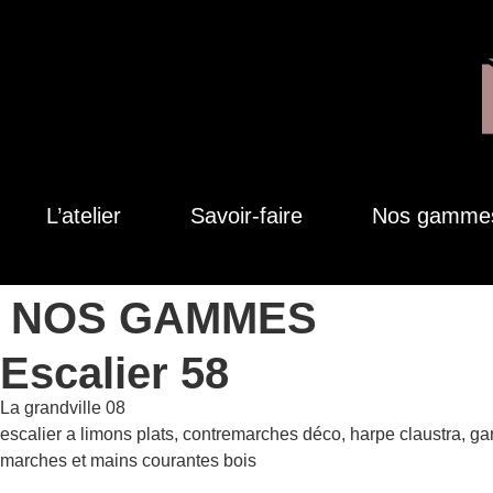
L’atelier
Savoir-faire
Nos gamme
NOS GAMMES
Escalier 58
La grandville 08
escalier a limons plats, contremarches déco, harpe claustra, ga
marches et mains courantes bois