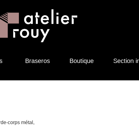
s
Braseros
Boutique
Section i
rde-corps métal,