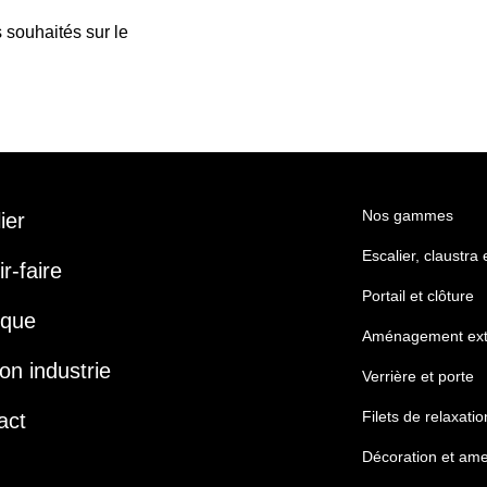
 souhaités sur le
Nos gammes
lier
Escalier, claustra
r-faire
Portail et clôture
ique
Aménagement ext
on industrie
Verrière et porte
Filets de relaxatio
act
Décoration et am