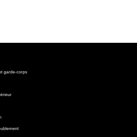
 et garde-corps
érieur
n
eublement