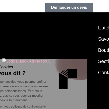
Demander un devis
L’ate
Savoi
Bout
Secti
Cont