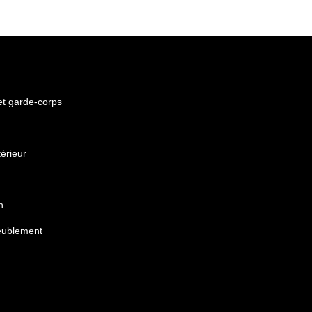
 et garde-corps
érieur
n
eublement