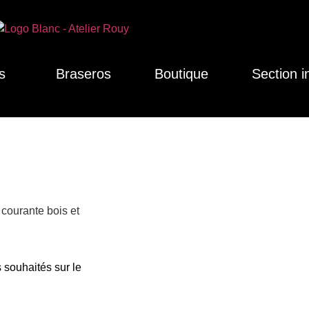
s
Braseros
Boutique
Section i
 courante bois et
 souhaités sur le