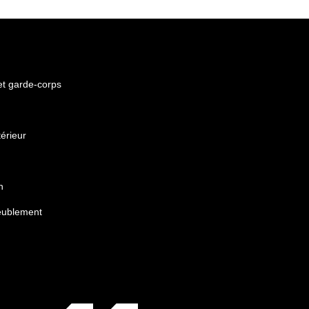
 et garde-corps
érieur
n
eublement