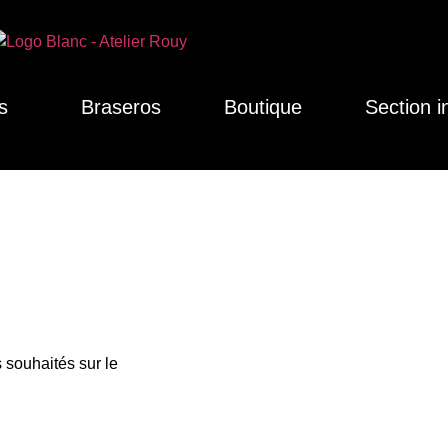
s
Braseros
Boutique
Section i
 souhaités sur le