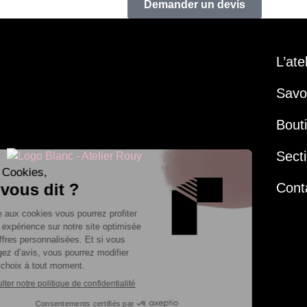
Demander un devis
L’ate
Savoi
Bout
Secti
Cont