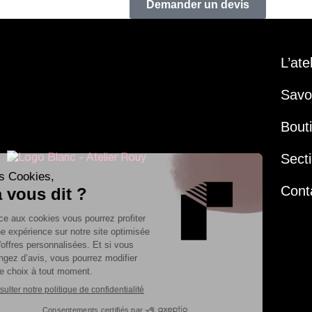
Demander un devis
L’ate
Savoi
Bout
Secti
Cont