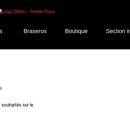
s
Braseros
Boutique
Section i
e
souhaités sur le