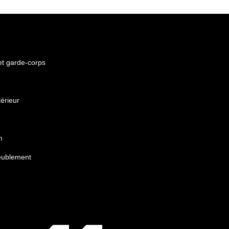
 et garde-corps
érieur
n
eublement