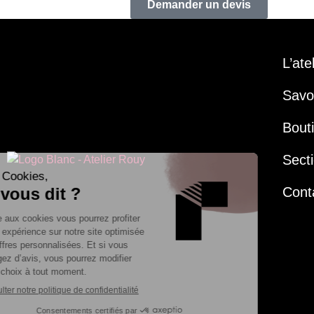
Demander un devis
L’ate
Savoi
Bout
Secti
Cont