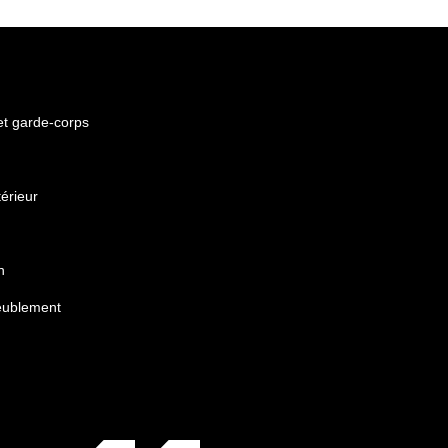
 et garde-corps
érieur
n
eublement