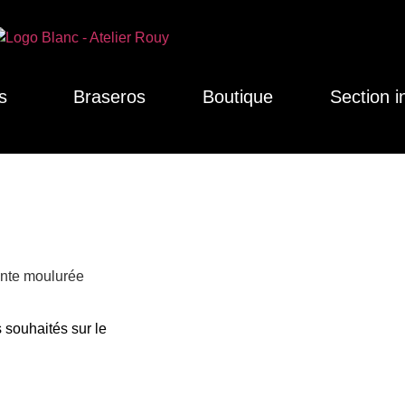
s
Braseros
Boutique
Section i
ante moulurée
 souhaités sur le