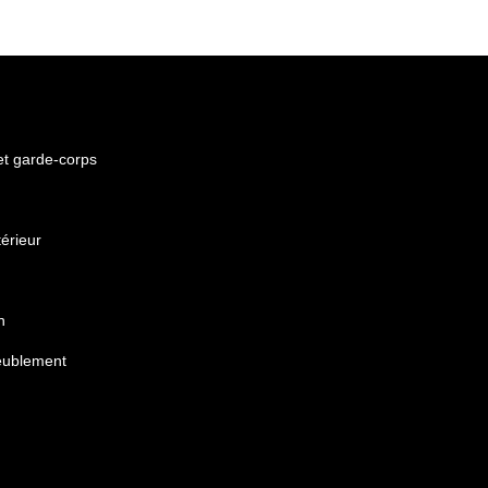
 et garde-corps
érieur
n
eublement