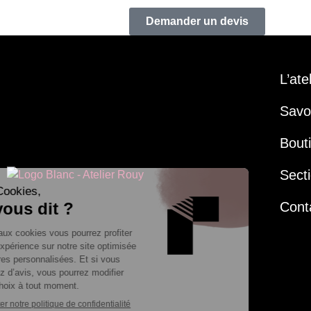
Demander un devis
L’ate
Savoi
Bout
Secti
Cont