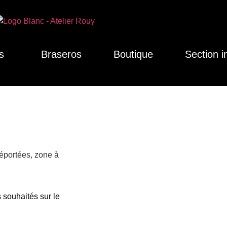
s
Braseros
Boutique
Section i
déportées, zone à
 souhaités sur le