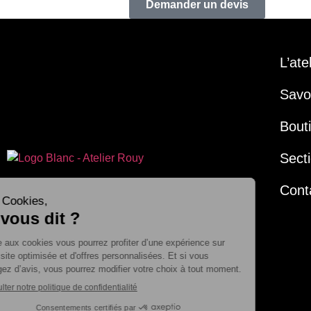
Demander un devis
L’ate
Savoi
Bout
Secti
Cont