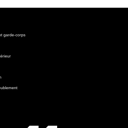
 et garde-corps
érieur
n
eublement