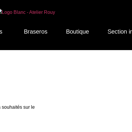
s
Braseros
Boutique
Section i
 souhaités sur le