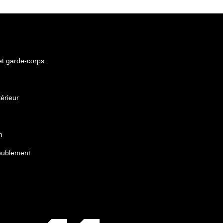
 et garde-corps
érieur
n
eublement