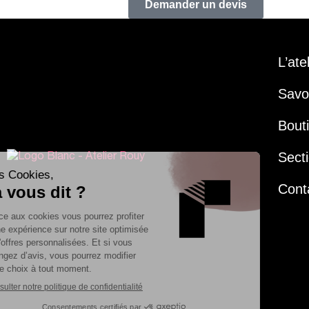
Demander un devis
L’ate
Savoi
Bout
Secti
Cont