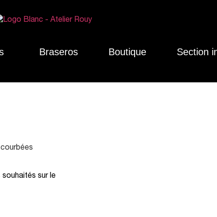
s
Braseros
Boutique
Section i
s courbées
souhaités sur le