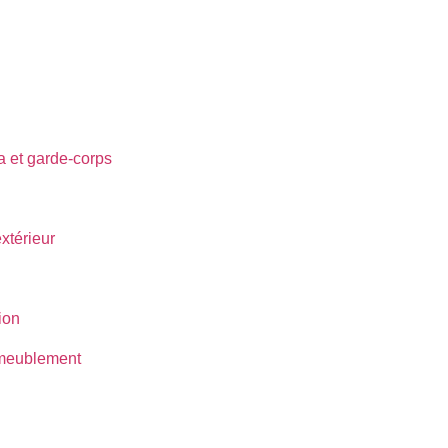
ra et garde-corps
térieur
ion
ameublement