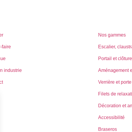
er
Nos gammes
-faire
Escalier, claust
que
Portail et clôture
n industrie
Aménagement ex
ct
Verrière et porte
Filets de relaxat
Décoration et 
Accessibilité
Braseros