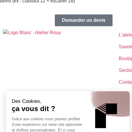
devis (ex : claustra 12 + escalier 28)
Demander un devis
L’ateli
Savoir
Bouti
Sectio
Conta