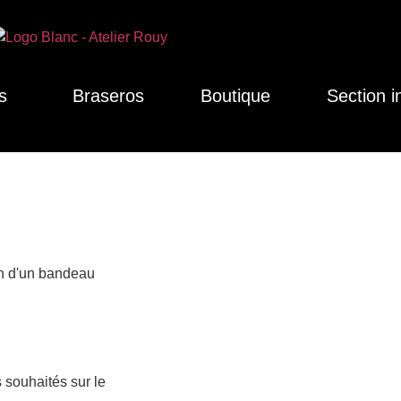
s
Braseros
Boutique
Section i
on d'un bandeau
 souhaités sur le