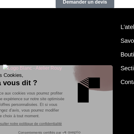
Demander un devis
L’ate
Savoi
Bout
Secti
Cont