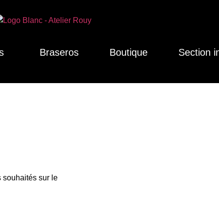
s
Braseros
Boutique
Section i
 souhaités sur le