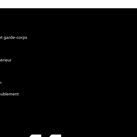
 et garde-corps
érieur
n
eublement