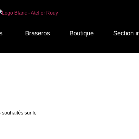
s
Braseros
Boutique
Section i
 souhaités sur le