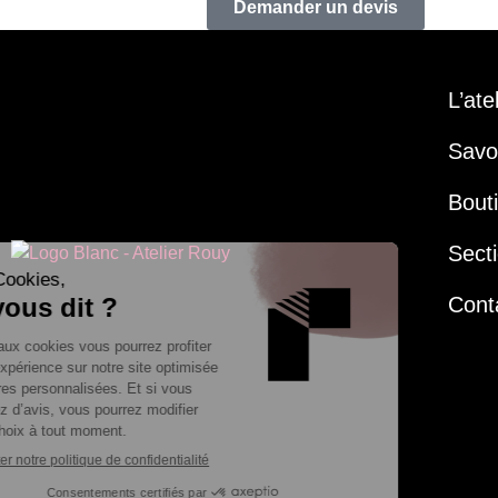
Demander un devis
L’ate
Savoi
Bout
Secti
Cont