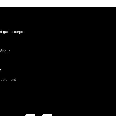
 et garde-corps
érieur
n
eublement