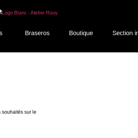
s
Braseros
Boutique
Section i
 souhaités sur le