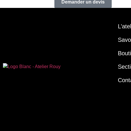
Demander un devis
L’ate
Savoi
Bout
Secti
Cont