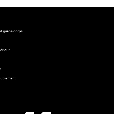
 et garde-corps
érieur
n
eublement