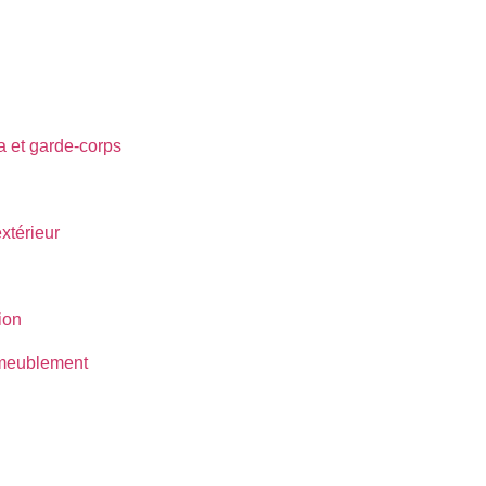
ra et garde-corps
térieur
ion
ameublement