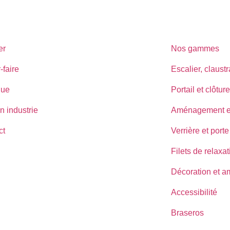
er
Nos gammes
-faire
Escalier, claust
que
Portail et clôture
n industrie
Aménagement ex
ct
Verrière et porte
Filets de relaxat
Décoration et 
Accessibilité
Braseros