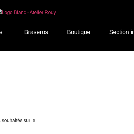
s
Braseros
Boutique
Section i
 souhaités sur le