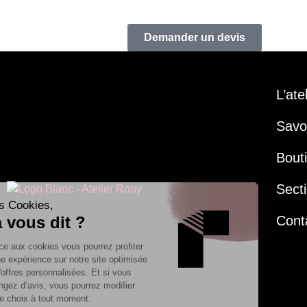
Demander un devis
L’ate
Savoi
Bout
Secti
Cont