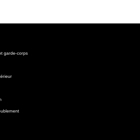
 et garde-corps
érieur
n
eublement