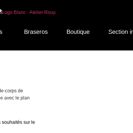
s
Braseros
Boutique
Section i
de-corps de
ie avec le plan
 souhaités sur le